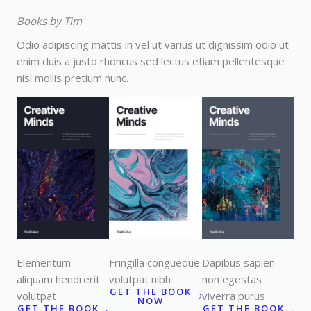
Books by Tim
Odio adipiscing mattis in vel ut varius ut dignissim odio ut
enim duis a justo rhoncus sed lectus etiam pellentesque
nisl mollis pretium nunc.
Elementum
Fringilla congueque
Dapibus sapien
aliquam hendrerit
volutpat nibh
non egestas
GET THE BOOK
volutpat
viverra purus
NOW
GET THE BOOK
GET THE BOOK