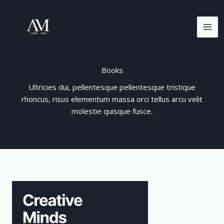
Ir
MA
al
ME
contenido
Books
Ultricies dui, pellentesque pellentesque tristique
rhoncus, risus elementum massa orci tellus arcu velit
molestie quisque fusce.