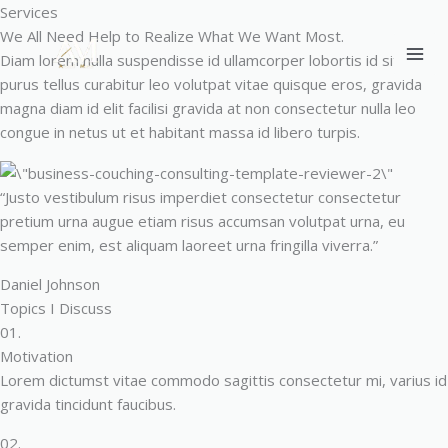
Ir
Services
MA
al
We All Need Help to Realize What We Want Most.
ME
contenido
Diam lorem nulla suspendisse id ullamcorper lobortis id sit nisl
purus tellus curabitur leo volutpat vitae quisque eros, gravida
magna diam id elit facilisi gravida at non consectetur nulla leo
congue in netus ut et habitant massa id libero turpis.
“Justo vestibulum risus imperdiet consectetur consectetur
pretium urna augue etiam risus accumsan volutpat urna, eu
semper enim, est aliquam laoreet urna fringilla viverra.”
Daniel Johnson
Topics I Discuss
01.
Motivation
Lorem dictumst vitae commodo sagittis consectetur mi, varius id
gravida tincidunt faucibus.
02.